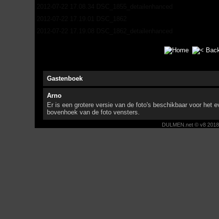
2012-07-22 17.08.34 DSC_1855_detailenhanced
2012-07-22 17.19.01 DSC_1862
2012-07-22 17.19.08 DSC_1862_detailenhanced
Gastenboek
Arno
Er is een grotere versie van de foto's beschikbaar voor het ev
bovenhoek van de foto vensters.
DULMEN.net © v8 2018 -