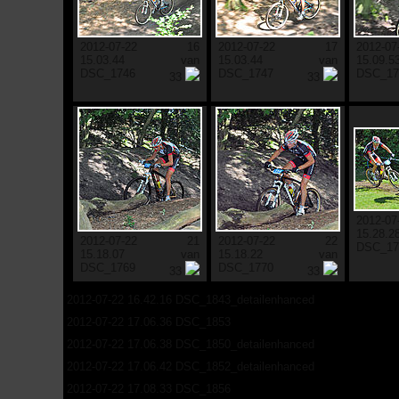
2012-07-22
16
2012-07-22
17
2012-07
15.03.44
van
15.03.44
van
15.09.5
DSC_1746
DSC_1747
DSC_17
33
33
2012-07
15.28.2
2012-07-22
21
2012-07-22
22
DSC_17
15.18.07
van
15.18.22
van
DSC_1769
DSC_1770
33
33
2012-07-22 16.42.16 DSC_1843_detailenhanced
2012-07-22 17.06.36 DSC_1853
2012-07-22 17.06.38 DSC_1850_detailenhanced
2012-07-22 17.06.42 DSC_1852_detailenhanced
2012-07-22 17.08.33 DSC_1856