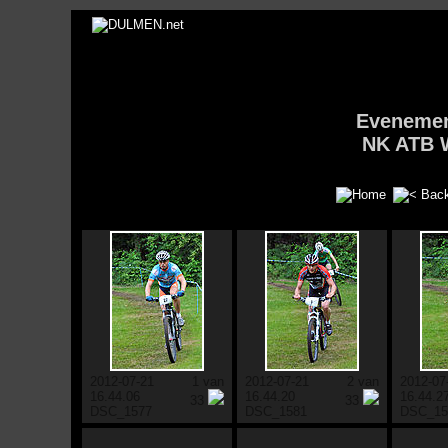
Eveneme
NK ATB W
2012-07-21
1 van
2012-07-21
2 van
2012-07
16.44.06
16.44.20
16.44.2
33
33
DSC_1577
DSC_1581
DSC_15