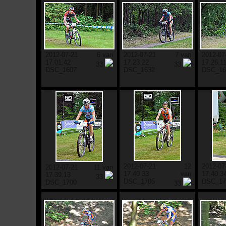
2012-07-21
6 van
2012-07-21
7 van
2012-07
17.01.42
17.23.22
17.26.1
33
33
DSC_1607
DSC_1632
DSC_16
2012-07-21
12
2012-07
2012-07-21
11 van
17.40.33
van
17.40.3
17.39.13
33
DSC_1705
DSC_17
DSC_1700
33